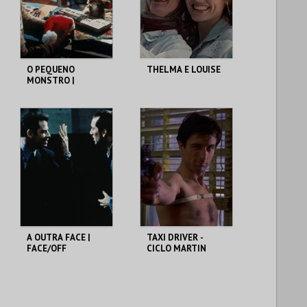
COMPRAR
COMPRAR
O PEQUENO
THELMA E LOUISE
MONSTRO |
GREMLINS
CAPITÓLIO.
CAPITÓLIO.
MAIS INFO
MAIS INFO
COMPRAR
COMPRAR
A OUTRA FACE |
TAXI DRIVER -
FACE/OFF
CICLO MARTIN
SCORSESE
CAPITÓLIO.
CAPITÓLIO.