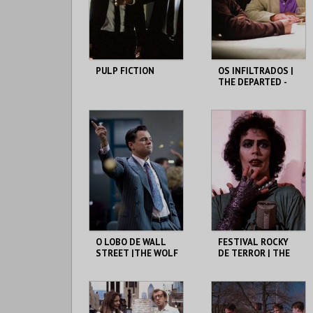
COMPRAR
COMPRAR
PULP FICTION
OS INFILTRADOS |
THE DEPARTED -
CICLO MARTIN
SCORSESE
CAPITÓLIO.
CAPITÓLIO.
MAIS INFO
MAIS INFO
COMPRAR
COMPRAR
O LOBO DE WALL
FESTIVAL ROCKY
STREET |THE WOLF
DE TERROR | THE
OF WALL STREET -
ROCKY HORROR
CICLO MARTIN
PICTURE SHOW
SCORSESE
CAPITÓLIO.
CAPITÓLIO.