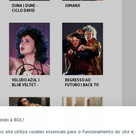
DUNA | DUNE -
JUMANJI
CICLO DAVID
LYNCH
CAPITÓLIO.
CAPITÓLIO.
MAIS INFO
MAIS INFO
COMPRAR
COMPRAR
VELUDO AZUL |
REGRESSO AO
BLUE VELTET -
FUTURO | BACK TO
CICLO DAVID
THE FUTURE
LYNCH
CAPITÓLIO.
CAPITÓLIO.
MAIS INFO
MAIS INFO
indo à BOL!
o site utiliza cookies essenciais para o funcionamento do site e
COMPRAR
COMPRAR