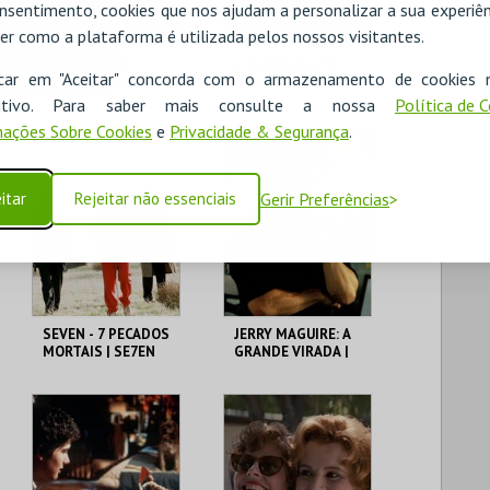
nsentimento, cookies que nos ajudam a personalizar a sua experiên
er como a plataforma é utilizada pelos nossos visitantes.
UM CORAÇÃO
O DIABO VESTE
icar em "Aceitar" concorda com o armazenamento de cookies 
SELVAGEM | WILD
PRADA 2 | THE
AT HEART – CICLO
DEVIL WEARS
ositivo. Para saber mais consulte a nossa
Política de 
DAVID LYNCH
PRADA 2
ações Sobre Cookies
e
Privacidade & Segurança
.
CAPITÓLIO.
CAPITÓLIO.
itar
Rejeitar não essenciais
Gerir Preferências
MAIS INFO
MAIS INFO
COMPRAR
COMPRAR
SEVEN - 7 PECADOS
JERRY MAGUIRE: A
MORTAIS | SE7EN
GRANDE VIRADA |
JERRY MAGUIRE
CAPITÓLIO.
CAPITÓLIO.
MAIS INFO
MAIS INFO