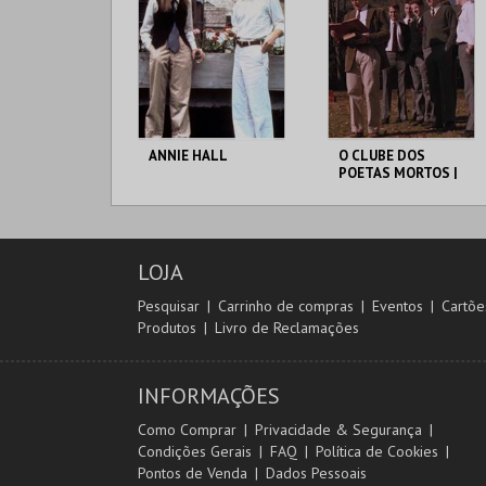
MAIS INFO
MAIS INFO
COMPRAR
COMPRAR
ANNIE HALL
O CLUBE DOS
POETAS MORTOS |
DEAD POETS
SOCIETY
CAPITÓLIO.
CAPITÓLIO.
LOJA
MAIS INFO
MAIS INFO
Pesquisar
Carrinho de compras
Eventos
Cartõe
Produtos
Livro de Reclamações
COMPRAR
COMPRAR
INFORMAÇÕES
Como Comprar
Privacidade & Segurança
Condições Gerais
FAQ
Política de Cookies
Pontos de Venda
Dados Pessoais