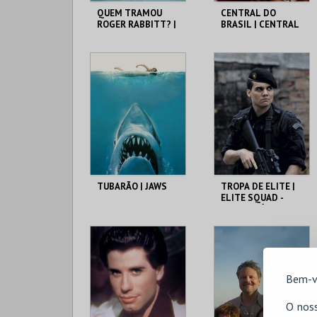
QUEM TRAMOU
CENTRAL DO
ROGER RABBITT? |
BRASIL | CENTRAL
WHO FRAMED
STATION - CICLO
ROGER RABBIT
CLÁSSICOS DO
BRASIL
CAPITÓLIO.
CAPITÓLIO.
MAIS INFO
MAIS INFO
COMPRAR
COMPRAR
TUBARÃO | JAWS
TROPA DE ELITE |
ELITE SQUAD -
CICLO CLÁSSICOS
DO BRASIL
CAPITÓLIO.
CAPITÓLIO.
MAIS INFO
MAIS INFO
Bem-v
O noss
COMPRAR
COMPRAR