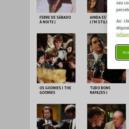
seu co
perceb
FEBRE DE SÁBADO
AINDA ESTOU AQUI
Ao cl
À NOITE |
| I'M STILL HERE -
SATURDAY NIGHT
CICLO CLÁSSICOS
disp
FEVER
DO BRASIL
Inform
CAPITÓLIO.
CAPITÓLIO.
Ace
MAIS INFO
MAIS INFO
COMPRAR
COMPRAR
OS GOONIES | THE
TUDO BONS
GOONIES
RAPAZES |
GOODFELLAS -
CICLO MARTIN
SCORSESE
CAPITÓLIO.
CAPITÓLIO.
MAIS INFO
MAIS INFO