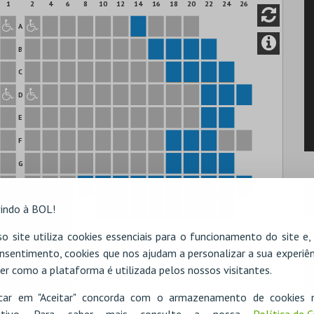
1
2
4
6
8
10
12
14
16
18
20
22
24
26
A
B
C
D
E
F
G
H
indo à BOL!
I
o site utiliza cookies essenciais para o funcionamento do site e
nsentimento, cookies que nos ajudam a personalizar a sua experiên
er como a plataforma é utilizada pelos nossos visitantes.
icar em "Aceitar" concorda com o armazenamento de cookies 
ositivo. Para saber mais consulte a nossa
Política de 