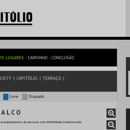
OS LUGARES
CARRINHO
CONCLUSÃO
OCIETY
|
CAPITÓLIO.
|
TERRAÇO
|
Livre
Ocupado
 A L C O
ara acompanhantes de pessoas com Mobilidade Condicionada