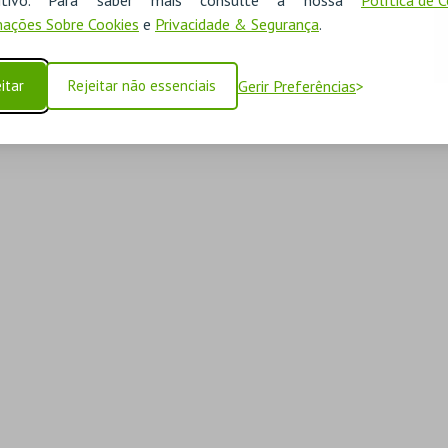
ações Sobre Cookies
e
Privacidade & Segurança
.
itar
Rejeitar não essenciais
Gerir Preferências