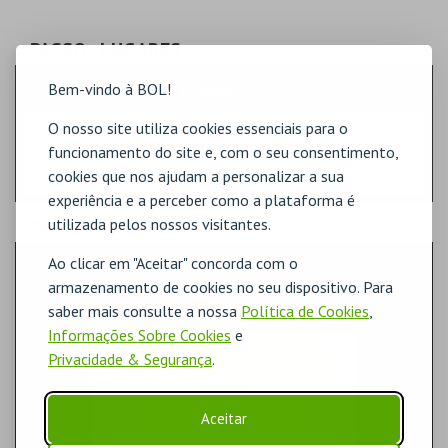
PASSO
- LUGARES
Bem-vindo à BOL!
SELECÇÃO RÁPIDA DE LUGARES
O nosso site utiliza cookies essenciais para o
Indique a quantidade
funcionamento do site e, com o seu consentimento,
Na planta, selecione o lugar.
cookies que nos ajudam a personalizar a sua
experiência e a perceber como a plataforma é
utilizada pelos nossos visitantes.
PASSO
- SECTOR
Ao clicar em "Aceitar" concorda com o
PLATEIA
armazenamento de cookies no seu dispositivo. Para
saber mais consulte a nossa
Política de Cookies
,
Informações Sobre Cookies
e
Privacidade & Segurança
.
Aceitar