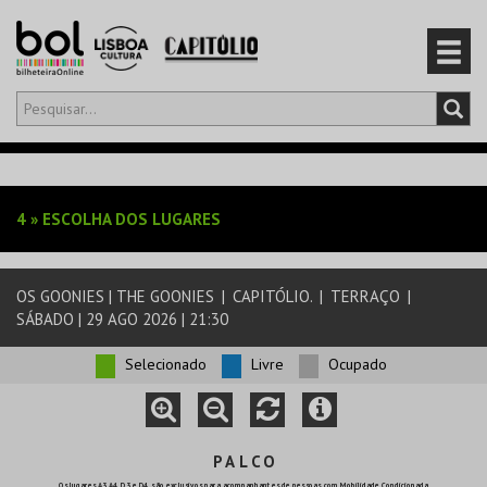
Olá,
iniciar sessão
PT
0
CARRINHO
4
»
ESCOLHA DOS LUGARES
EVENTOS
OS GOONIES | THE GOONIES
|
CAPITÓLIO.
|
TERRAÇO
|
CARTÕES
SÁBADO | 29 AGO 2026 | 21:30
PRODUTOS
Selecionado
Livre
Ocupado
P A L C O
Os lugares A3, A4, D3 e D4, são exclusivos para acompanhantes de pessoas com Mobilidade Condicionada