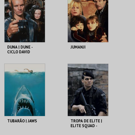
MAIS INFO
MAIS INFO
COMPRAR
COMPRAR
DUNA | DUNE -
JUMANJI
CICLO DAVID
LYNCH
CAPITÓLIO.
CAPITÓLIO.
MAIS INFO
MAIS INFO
COMPRAR
COMPRAR
TUBARÃO | JAWS
TROPA DE ELITE |
ELITE SQUAD -
CICLO CLÁSSICOS