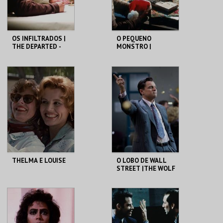
COMPRAR
COMPRAR
OS INFILTRADOS |
O PEQUENO
THE DEPARTED -
MONSTRO |
CICLO MARTIN
GREMLINS
SCORSESE
CAPITÓLIO.
CAPITÓLIO.
MAIS INFO
MAIS INFO
COMPRAR
COMPRAR
THELMA E LOUISE
O LOBO DE WALL
STREET |THE WOLF
OF WALL STREET -
CICLO MARTIN
SCORSESE
CAPITÓLIO.
CAPITÓLIO.