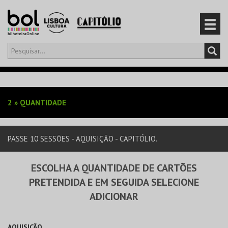
Olá,
iniciar sessão
PT
0
CARRINHO
2
»
QUANTIDADE
EVENTOS
PASSE 10 SESSÕES - AQUISIÇÃO - CAPITÓLIO.
CARTÕES
ESCOLHA A QUANTIDADE DE CARTÕES
PRODUTOS
PRETENDIDA E EM SEGUIDA SELECIONE
ADICIONAR
AQUISIÇÃO