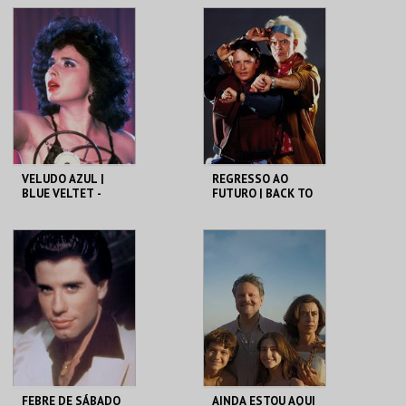
DO BRASIL
CAPITÓLIO.
CAPITÓLIO.
MAIS INFO
MAIS INFO
COMPRAR
COMPRAR
VELUDO AZUL |
REGRESSO AO
BLUE VELTET -
FUTURO | BACK TO
CICLO DAVID
THE FUTURE
LYNCH
CAPITÓLIO.
CAPITÓLIO.
MAIS INFO
MAIS INFO
COMPRAR
COMPRAR
FEBRE DE SÁBADO
AINDA ESTOU AQUI