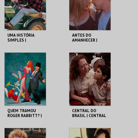
UMA HISTÓRIA
ANTES DO
SIMPLES |
AMANHECER |
STRAIGHT STORY -
BEFORE SUNRISE
CICLO DAVID
LYNCH
CAPITÓLIO.
CAPITÓLIO.
MAIS INFO
MAIS INFO
COMPRAR
COMPRAR
QUEM TRAMOU
CENTRAL DO
ROGER RABBITT? |
BRASIL | CENTRAL
WHO FRAMED
STATION - CICLO
ROGER RABBIT
CLÁSSICOS DO
BRASIL
CAPITÓLIO.
CAPITÓLIO.