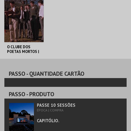
MAIS INFO
MAIS INFO
COMPRAR
COMPRAR
O CLUBE DOS
POETAS MORTOS |
DEAD POETS
SOCIETY
CAPITÓLIO.
PASSO
- QUANTIDADE CARTÃO
MAIS INFO
PASSO
- PRODUTO
COMPRAR
PASSE 10 SESSÕES
ÉPOCA | COMPRA
CAPITÓLIO.