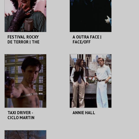
MAIS INFO
MAIS INFO
COMPRAR
COMPRAR
FESTIVAL ROCKY
A OUTRA FACE |
DE TERROR | THE
FACE/OFF
ROCKY HORROR
PICTURE SHOW
CAPITÓLIO.
CAPITÓLIO.
MAIS INFO
MAIS INFO
COMPRAR
COMPRAR
TAXI DRIVER -
ANNIE HALL
CICLO MARTIN
SCORSESE
CAPITÓLIO.
CAPITÓLIO.