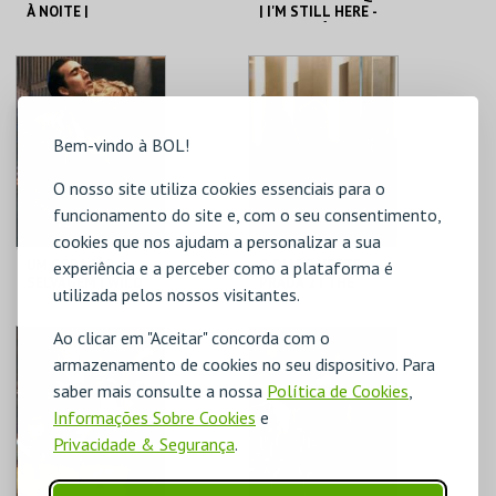
À NOITE |
| I'M STILL HERE -
SATURDAY NIGHT
CICLO CLÁSSICOS
FEVER
DO BRASIL
CAPITÓLIO.
CAPITÓLIO.
MAIS INFO
MAIS INFO
Bem-vindo à BOL!
COMPRAR
COMPRAR
O nosso site utiliza cookies essenciais para o
funcionamento do site e, com o seu consentimento,
cookies que nos ajudam a personalizar a sua
UM CORAÇÃO
O DIABO VESTE
experiência e a perceber como a plataforma é
SELVAGEM | WILD
PRADA 2 | THE
utilizada pelos nossos visitantes.
AT HEART – CICLO
DEVIL WEARS
DAVID LYNCH
PRADA 2
Ao clicar em "Aceitar" concorda com o
CAPITÓLIO.
CAPITÓLIO.
armazenamento de cookies no seu dispositivo. Para
saber mais consulte a nossa
Política de Cookies
,
MAIS INFO
MAIS INFO
Informações Sobre Cookies
e
Privacidade & Segurança
.
COMPRAR
COMPRAR