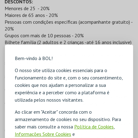
DESCONTOS:
Menores de 25 - 20%
Maiores de 65 anos - 20%
Pessoas com condições específicas (acompanhante gratuito) -
20%
Grupos com mais de 10 pessoas - 20%
Bilhete família (2 adultos e 2 crianças -até 16 anos inclusive)
– 40€
Passe 10 sessões (válido de 26 de maio a 25 de setembro,
Bem-vindo à BOL!
sujeito à lotação da sessão, 1 bilhete por sessão) – 98€
Passe 5 sessões (válido de 26 de maio a 25 de setembro,
O nosso site utiliza cookies essenciais para o
sujeito à lotação da sessão, 1 bilhete por sessão) – 52,5€
funcionamento do site e, com o seu consentimento,
Passe Ciclo Comédia anos 90 (válido apenas para as sessões
cookies que nos ajudam a personalizar a sua
Ciclo Comédia anos 90, 1 bilhete por sessão) – 42,56€
experiência e a perceber como a plataforma é
Passe Ciclo Chistopher Nolan (válido apenas para as sessões
utilizada pelos nossos visitantes.
Ciclo Chistopher Nolan, 1 bilhete por sessão) – 42,56€
Passe Clico Tim Burton (válido apenas para as sessões Clico
Ao clicar em "Aceitar" concorda com o
Tim Burton, 1 bilhete por sessão) – 52,5€
armazenamento de cookies no seu dispositivo. Para
Passe Ciclo Clássicos do Brasil (válido apenas para as sessões
saber mais consulte a nossa
Política de Cookies
,
Ciclo Clássicos do Brasil, 1 bilhete por sessão) – 42,56€
Informações Sobre Cookies
e
Passe Ciclo David Lynch (válido apenas para as sessões Ciclo