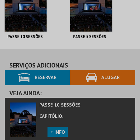
PASSE 10 SESSÕES
PASSE 5 SESSÕES
CAPITÓLIO.
CAPITÓLIO.
AQUISIÇÃO
AQUISIÇÃO
SERVIÇOS ADICIONAIS
RESERVAR
ALUGAR
MAIS INFO
MAIS INFO
COMPRAR
COMPRAR
VEJA AINDA:
PASSE 10 SESSÕES
CAPITÓLIO.
+ INFO