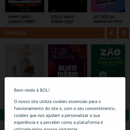
i
n
o
t
JIMMY CARR |
VISEU | HUGO
AS TRÊS DA
LAUGHS FUNNY
SOUSA: AQUI
MANHÃ AO VIVO
r
e
ENTRE NÓS
FAMÍLIA
A
S
COLISEU DE LISBOA
EXPOCENTER VISEU
COLISEU PORTO
AGEAS
n
e
t
g
MAIS INFO
MAIS INFO
MAIS INFO
e
u
COMPRAR
COMPRAR
COMPRAR
r
i
i
n
Bem-vindo à BOL!
o
t
FEIRANOIVOS
ROCK & DÃO | 19
VISITA O ZOO DE
O nosso site utiliza cookies essenciais para o
SETEMBRO
LAGOS | 2026
r
e
funcionamento do site e, com o seu consentimento,
FORMAÇÃO & EDUCAÇÃO
A
S
cookies que nos ajudam a personalizar a sua
EUROPARQUE
VISEU
ZOO DE LAGOS
experiência e a perceber como a plataforma é
n
e
utilizada pelos nossos visitantes.