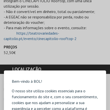
integram o CINECAPITÓLIO Rooftop, com uma única
utilização por sessão.
- Não é convertível em dinheiro, total ou parcialmente;
- A EGEAC não se responsabiliza por perda, roubo ou
deterioração do voucher;
- Para mais informações sobre o evento, consulte:
https://teatrovariedades-
capitolio.pt/evento/cinecapitolio-rooftop-2
PREÇOS
52,50€
LOCALIZAÇÃO
Bem-vindo à BOL!
MORADA
Parque Mayer

O nosso site utiliza cookies essenciais para o
1250-096 Lisboa
funcionamento do site e, com o seu consentimento,
Direcções para Capitólio.
cookies que nos ajudam a personalizar a sua
experiência e a perceber como a plataforma é